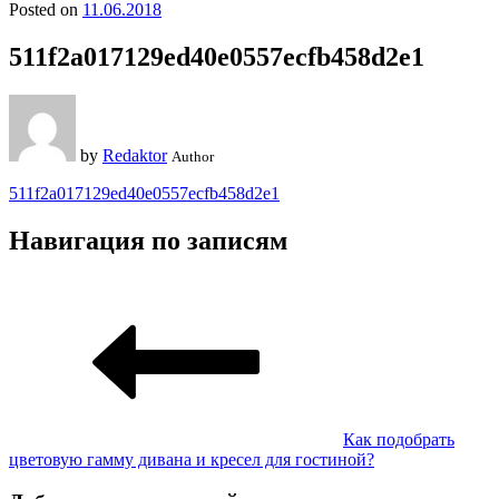
Posted on
11.06.2018
511f2a017129ed40e0557ecfb458d2e1
by
Redaktor
Author
511f2a017129ed40e0557ecfb458d2e1
Навигация по записям
Как подобрать
цветовую гамму дивана и кресел для гостиной?