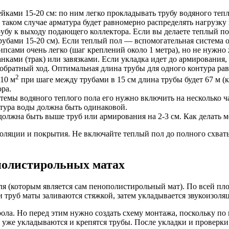
йками 15-20 см: по ним легко прокладывать трубу водяного теп
в таком случае арматура будет равномерно распределять нагрузку
рубу к выходу подающего коллектора. Если вы делаете теплый п
бами 15-20 см). Если теплый пол — вспомогательная система от
псами очень легко (шаг креплений около 1 метра), но не нужно 
ами (трак) или завязками. Если укладка идет до армирования, 
 обратный ход. Оптимальная длина трубы для одного контура рав
2
10 м
при шаге между трубами в 15 см длина трубы будет 67 м (
ра.
емы водяного теплого пола его нужно включить на несколько ча
атура воды должна быть одинаковой.
должна быть выше труб или армирования на 2-3 см. Как делать 
изоляции и покрытия. Не включайте теплый пол до полного схват
полистирольных матах
ля (которым является сам пенополистирольный мат). По всей пл
и труб маты заливаются стяжкой, затем укладывается звукоизол
ла. Но перед этим нужно создать схему монтажа, поскольку по н
 уже укладываются и крепятся трубы. После укладки и проверки