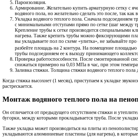
Пароизоляция.
Армирование. Желательно купить арматурную сетку с яче
водяного пола, но желательно сделать это после, так как 
Укладка водяного теплого пола. Сначала подсоединяем т
с минимальными отступами прямо по сетке (шаг между тру
Крепление трубы к сетке производится специальными кли
нагрева. Также крепить трубы можно фиксирующими планк
вы укладываете пол по схеме «улитка», не забывайте про
разбейте площадь на 2 контура. На помещение площадью 
трубы подсоединяем ее к выходу принимающего коллекто
Проверка работоспособности. После смонтированной сист
снижаться примерно на 0,03 МПа в час, при этом темпер
Заливка стяжки. Толщина стяжки водяного теплого пола 
Когда стяжка высохнет (1 месяц), приступаем к укладке звуко
растрескается.
Монтаж водяного теплого пола на пено
Он отличается от предыдущего отсутствием стяжки и утеплите
бугорки, между которыми прокладывается труба. После укладк
Также укладка может производиться на плиты из пенополистиро
укладываются алюминиевые пластины (для нагрева), в которые