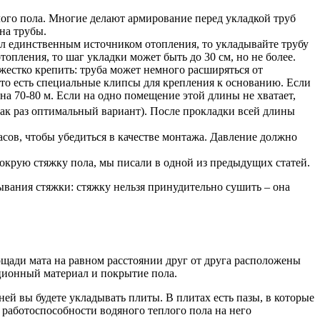
лого пола. Многие делают армирование перед укладкой труб
 на трубы.
ол единственным источником отопления, то укладывайте трубу
опления, то шаг укладки может быть до 30 см, но не более.
жестко крепить: труба может немного расширяться от
то есть специальные клипсы для крепления к основанию. Если
на 70-80 м. Если на одно помещение этой длины не хватает,
как раз оптимальный вариант). После прокладки всей длины
сов, чтобы убедиться в качестве монтажа. Давление должно
мокрую стяжку пола, мы писали в одной из предыдущих статей.
ывания стяжки: стяжку нельзя принудительно сушить – она
ощади мата на равном расстоянии друг от друга расположены
яционный материал и покрытие пола.
ей вы будете укладывать плиты. В плитах есть пазы, в которые
 работоспособности водяного теплого пола на него