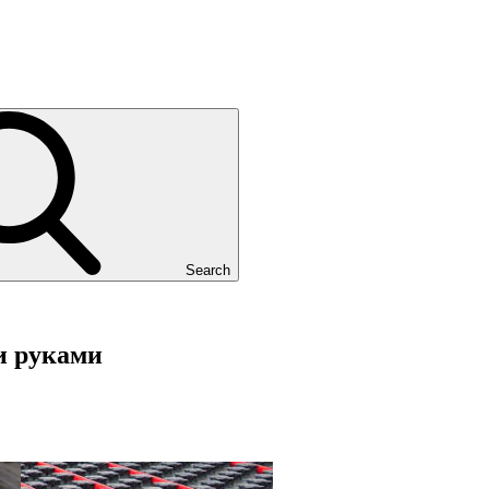
Search
и руками