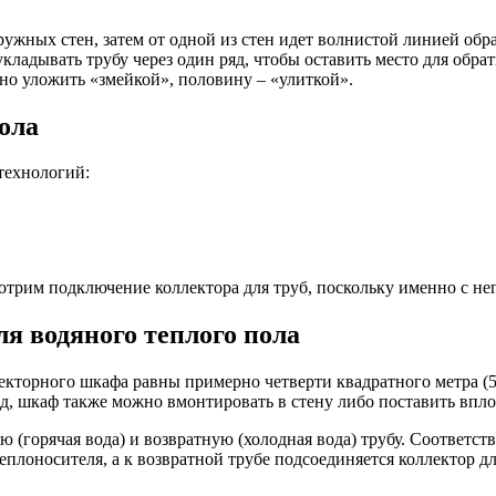
ружных стен, затем от одной из стен идет волнистой линией обр
ладывать трубу через один ряд, чтобы оставить место для обрат
о уложить «змейкой», половину – «улиткой».
ола
технологий:
отрим подключение коллектора для труб, поскольку именно с нег
я водяного теплого пола
кторного шкафа равны примерно четверти квадратного метра (50
д, шкаф также можно вмонтировать в стену либо поставить впло
 (горячая вода) и возвратную (холодная вода) трубу. Соответст
теплоносителя, а к возвратной трубе подсоединяется коллектор 