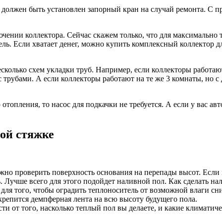
 должен быть установлен запорный кран на случай ремонта. С 
ючении коллектора. Сейчас скажем только, что для максимально
ь. Если хватает денег, можно купить комплексный коллектор для
сколько схем укладки труб. Например, если коллекторы работаю
 трубами. А если коллекторы работают на те же 3 комнаты, но с
топления, то насос для подкачки не требуется. А если у вас авт
ной стяжке
но проверить поверхность основания на перепады высот. Если п
. Лучше всего для этого подойдет наливной пол. Как сделать н
для того, чтобы оградить теплоноситель от возможной влаги сни
крепится демпферная лента на всю высоту будущего пола.
сти от того, насколько теплый пол вы делаете, и какие климати