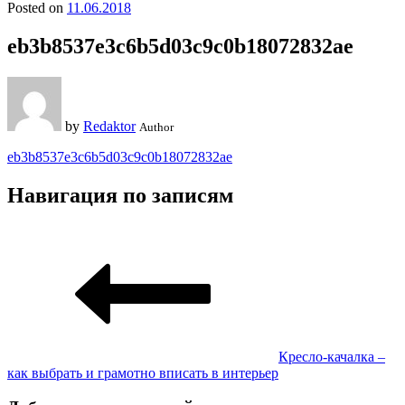
Posted on
11.06.2018
eb3b8537e3c6b5d03c9c0b18072832ae
by
Redaktor
Author
eb3b8537e3c6b5d03c9c0b18072832ae
Навигация по записям
Кресло-качалка –
как выбрать и грамотно вписать в интерьер