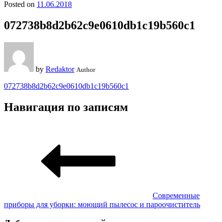
Posted on
11.06.2018
072738b8d2b62c9e0610db1c19b560c1
by
Redaktor
Author
072738b8d2b62c9e0610db1c19b560c1
Навигация по записям
Современные
приборы для уборки: моющий пылесос и пароочиститель