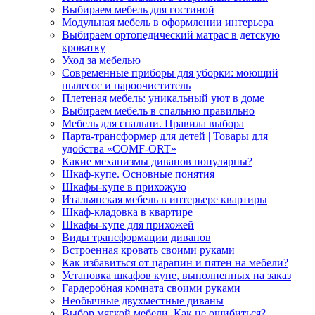
Выбираем мебель для гостиной
Модульная мебель в оформлении интерьера
Выбираем ортопедический матрас в детскую
кроватку
Уход за мебелью
Современные приборы для уборки: моющий
пылесос и пароочиститель
Плетеная мебель: уникальный уют в доме
Выбираем мебель в спальню правильно
Мебель для спальни. Правила выбора
Парта-трансформер для детей | Товары для
удобства «COMF-ORT»
Какие механизмы диванов популярны?
Шкаф-купе. Основные понятия
Шкафы-купе в прихожую
Итальянская мебель в интерьере квартиры
Шкаф-кладовка в квартире
Шкафы-купе для прихожей
Виды трансформации диванов
Встроенная кровать своими руками
Как избавиться от царапин и пятен на мебели?
Установка шкафов купе, выполненных на заказ
Гардеробная комната своими руками
Необычные двухместные диваны
Выбор мягкой мебели. Как не ошибиться?