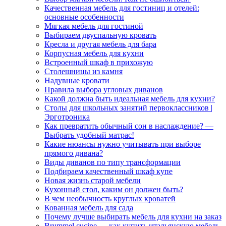
Качественная мебель для гостиниц и отелей:
основные особенности
Мягкая мебель для гостиной
Выбираем двуспальную кровать
Кресла и другая мебель для бара
Корпусная мебель для кухни
Встроенный шкаф в прихожую
Столешницы из камня
Надувные кровати
Правила выбора угловых диванов
Какой должна быть идеальная мебель для кухни?
Столы для школьных занятий первоклассников |
Эрготроника
Как превратить обычный сон в наслаждение? —
Выбрать удобный матрас!
Какие нюансы нужно учитывать при выборе
прямого дивана?
Виды диванов по типу трансформации
Подбираем качественный шкаф купе
Новая жизнь старой мебели
Кухонный стол, каким он должен быть?
В чем необычность круглых кроватей
Кованная мебель для сада
Почему лучше выбирать мебель для кухни на заказ
Brummel cucine — как купить итальянскую мебель